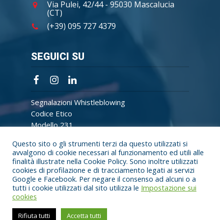
Via Pulei, 42/44 - 95030 Mascalucia
(CT)
(+39) 095 727 4379
SEGUICI SU
Segnalazioni Whistleblowing
Codice Etico
Modello 231
Questo sito o gli strumenti terzi da questo utilizzati si
avvalgono di cookie necessari al funzionamento ed utili alle
finalità illustrate nella
Cookie Policy
. Sono inoltre utilizzati
cookies di profilazione e di tracciamento legati ai servizi
Google e Facebook. Per negare il consenso ad alcuni o a
tutti i cookie utilizzati dal sito utilizza le
Impostazione sui
cookies
© Cubex Italia All Rights Reserved 2021 - P.Iva 05705990876 - Capitale
sociale €500.000,00 I.V.
Rifiuta tutti
Accetta tutti