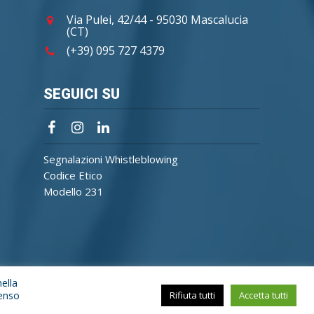
Via Pulei, 42/44 - 95030 Mascalucia
(CT)
(+39) 095 727 4379
SEGUICI SU
Segnalazioni Whistleblowing
Codice Etico
Modello 231
nella
senso
Rifiuta tutti
Accetta tutti
Cookie Policy
Privacy Policy
Credits Reattiva