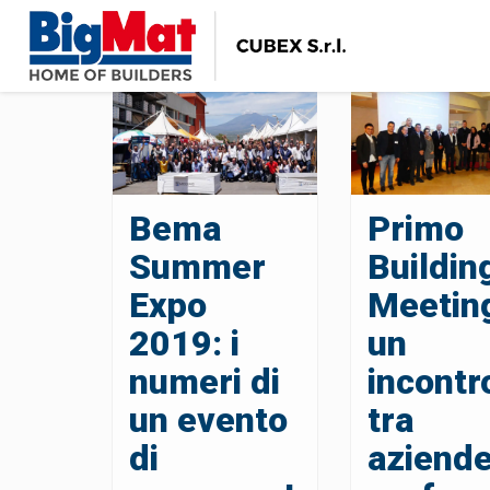
Bema
Primo
Summer
Buildin
Expo
Meetin
2019: i
un
numeri di
incontr
un evento
tra
di
aziende