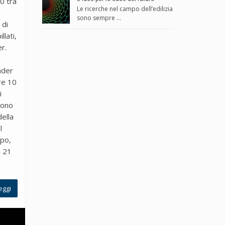
50 tra
Le ricerche nel campo dell’edilizia
sono sempre ...
 di
llati,
r.
ader
re 10
i
sono
della
l
po,
l 21
eggi