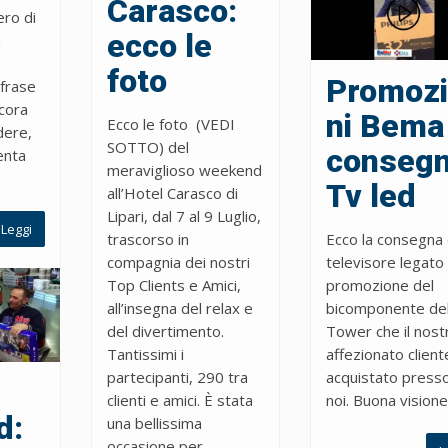
Carasco:
ero di
ecco le
a
foto
Promoz
 frase
cora
ni Bema
Ecco le foto (VEDI
dere,
SOTTO) del
conseg
enta
meraviglioso weekend
Tv led
all’Hotel Carasco di
Lipari, dal 7 al 9 Luglio,
Leggi
trascorso in
Ecco la consegna 
compagnia dei nostri
televisore legato 
Top Clients e Amici,
promozione del
all’insegna del relax e
bicomponente del
del divertimento.
Tower che il nost
Tantissimi i
affezionato client
partecipanti, 290 tra
acquistato presso
clienti e amici. È stata
noi. Buona visione
d:
una bellissima
occasione per