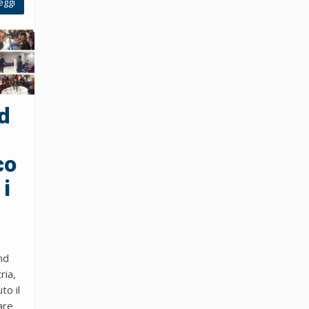
eggi
d
co
 i
nd
ria,
to il
are