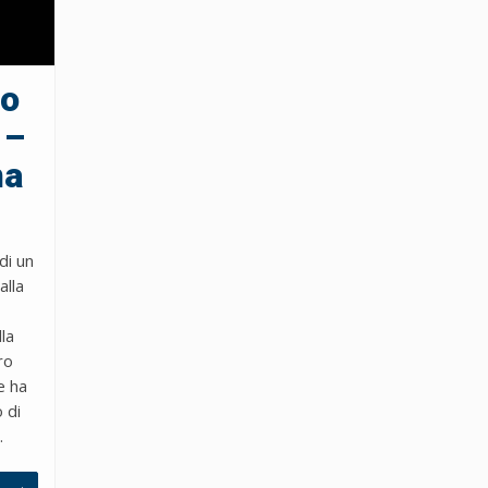
io
 –
na
di un
alla
la
ro
e ha
 di
.