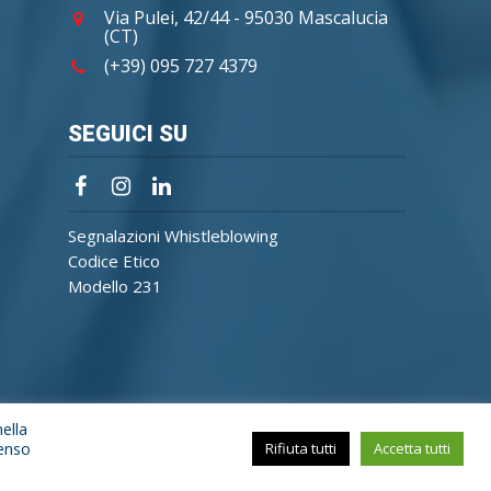
Via Pulei, 42/44 - 95030 Mascalucia
(CT)
(+39) 095 727 4379
SEGUICI SU
Segnalazioni Whistleblowing
Codice Etico
Modello 231
nella
senso
Rifiuta tutti
Accetta tutti
Cookie Policy
Privacy Policy
Credits Reattiva