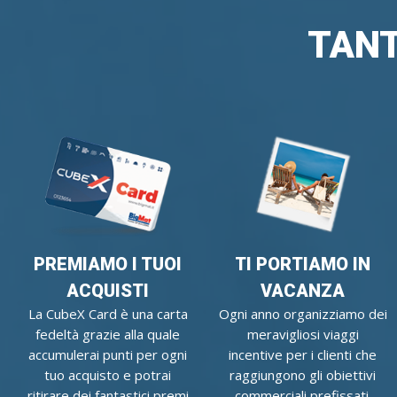
TANT
PREMIAMO I TUOI
TI PORTIAMO IN
ACQUISTI
VACANZA
La CubeX Card è una carta
Ogni anno organizziamo dei
fedeltà grazie alla quale
meravigliosi viaggi
accumulerai punti per ogni
incentive per i clienti che
tuo acquisto e potrai
raggiungono gli obiettivi
ritirare dei fantastici premi
commerciali prefissati.