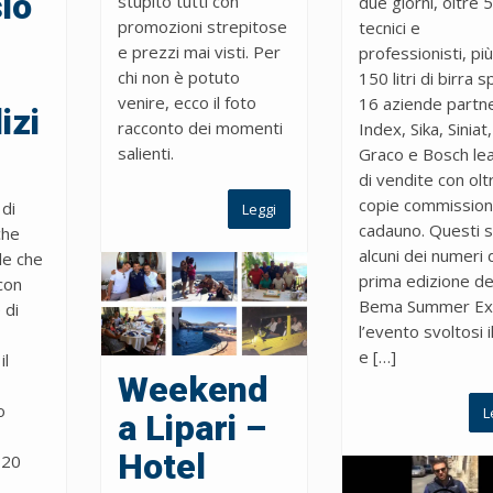
io
stupito tutti con
due giorni, oltre 
promozioni strepitose
tecnici e
e prezzi mai visti. Per
professionisti, più
chi non è potuto
150 litri di birra spi
venire, ecco il foto
16 aziende partne
izi
racconto dei momenti
Index, Sika, Siniat,
salienti.
Graco e Bosch le
di vendite con olt
copie commission
 di
Leggi
cadauno. Questi 
che
alcuni dei numeri 
le che
prima edizione de
con
Bema Summer Ex
 di
l’evento svoltosi i
e […]
il
Weekend
o
L
a Lipari –
Hotel
 20