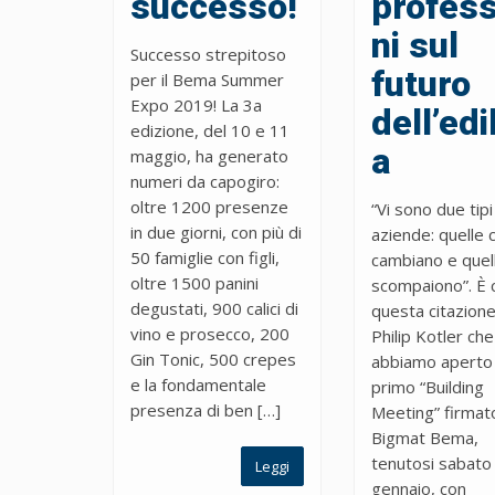
successo!
profess
ni sul
Successo strepitoso
futuro
per il Bema Summer
Expo 2019! La 3a
dell’edil
edizione, del 10 e 11
a
maggio, ha generato
numeri da capogiro:
oltre 1200 presenze
“Vi sono due tipi
in due giorni, con più di
aziende: quelle 
50 famiglie con figli,
cambiano e quel
oltre 1500 panini
scompaiono”. È 
degustati, 900 calici di
questa citazione
vino e prosecco, 200
Philip Kotler che
Gin Tonic, 500 crepes
abbiamo aperto 
e la fondamentale
primo “Building
presenza di ben […]
Meeting” firmat
Bigmat Bema,
tenutosi sabato
Leggi
gennaio, con