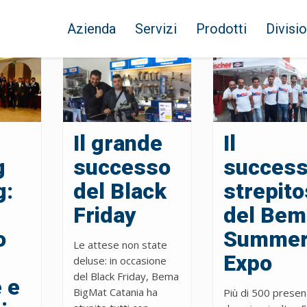
Azienda
Servizi
Prodotti
Divisio
Il grande
Il
g
successo
succes
g:
del Black
strepit
Friday
del Bem
o
Summe
Le attese non state
Expo
deluse: in occasione
del Black Friday, Bema
 e
BigMat Catania ha
Più di 500 presen