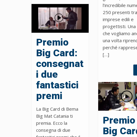
l’incredibile num
250 presenti tr
imprese edili e
progettisti. Una
che vogliamo an
Premio
una volta ripren
perché rappres
Big Card:
[…]
consegnat
i due
fantastici
premi
La Big Card di Bema
Big Mat Catania ti
Premio
premia. Ecco la
Big Car
consegna di due
fantastici premi che il