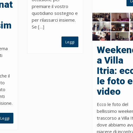
L
nat
premiare il vostro
quotidiano sostegno e
per rilassarci insieme.
sim
Se […]
Leggi
Weeken
Bema
ti
a Villa
Itria: ec
he il
le foto e
ato
video
uto
nti
isione.
Ecco le foto del
bellissimo weeke
trascorso a Villa It
Leggi
dove abbiamo avu
piacere di incontr