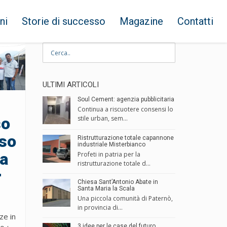
ni
Storie di successo
Magazine
Contatti
ULTIMI ARTICOLI
Soul Cement: agenzia pubblicitaria
Continua a riscuotere consensi lo
so
stile urban, sem...
oso
Ristrutturazione totale capannone
industriale Misterbianco
a
Profeti in patria per la
ristrutturazione totale d...
r
Chiesa Sant’Antonio Abate in
Santa Maria la Scala
Una piccola comunità di Paternò,
in provincia di...
ze in
3 idee per le case del futuro