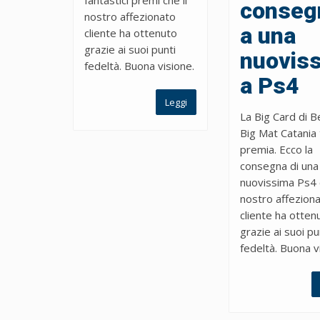
conseg
nostro affezionato
a una
cliente ha ottenuto
grazie ai suoi punti
nuovis
fedeltà. Buona visione.
a Ps4
Leggi
La Big Card di 
Big Mat Catania 
premia. Ecco la
consegna di una
nuovissima Ps4 c
nostro affezion
cliente ha otten
grazie ai suoi pu
fedeltà. Buona v