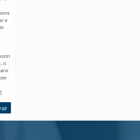
iorni
ax e
In
ostri
, ci
arvi
 per
]
eggi