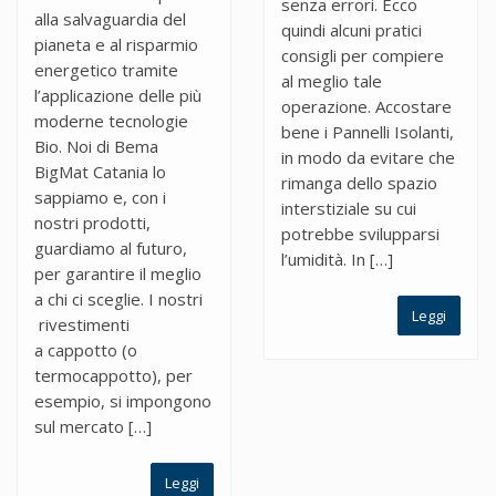
senza errori. Ecco
alla salvaguardia del
quindi alcuni pratici
pianeta e al risparmio
consigli per compiere
energetico tramite
al meglio tale
l’applicazione delle più
operazione. Accostare
moderne tecnologie
bene i Pannelli Isolanti,
Bio. Noi di Bema
in modo da evitare che
BigMat Catania lo
rimanga dello spazio
sappiamo e, con i
interstiziale su cui
nostri prodotti,
potrebbe svilupparsi
guardiamo al futuro,
l’umidità. In […]
per garantire il meglio
a chi ci sceglie. I nostri
Leggi
rivestimenti
a cappotto (o
termocappotto), per
esempio, si impongono
sul mercato […]
Leggi