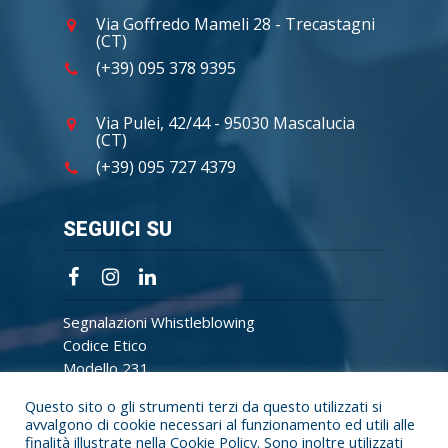
Via Goffredo Mameli 28 - Trecastagni
(CT)
(+39) 095 378 9395
Via Pulei, 42/44 - 95030 Mascalucia
(CT)
(+39) 095 727 4379
SEGUICI SU
Segnalazioni Whistleblowing
Codice Etico
Modello 231
Questo sito o gli strumenti terzi da questo utilizzati si
avvalgono di cookie necessari al funzionamento ed utili alle
finalità illustrate nella
Cookie Policy
. Sono inoltre utilizzati