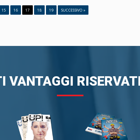
15
16
17
18
19
SUCCESSIVO »
I VANTAGGI RISERVATI