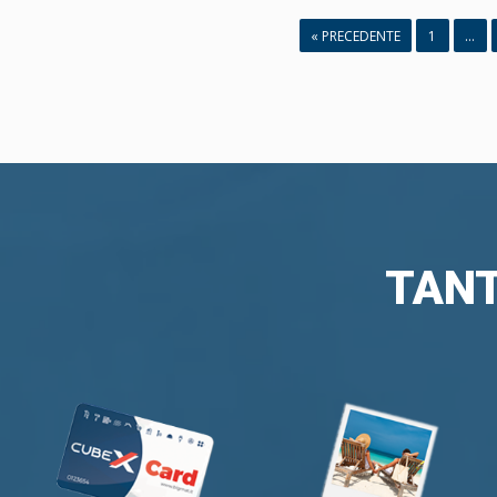
« PRECEDENTE
1
…
TANT